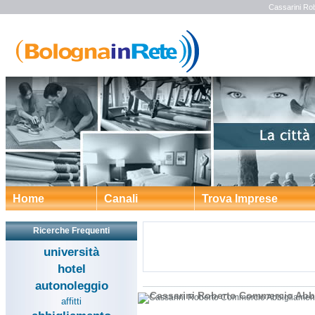
Cassarini Ro
Home
Canali
Trova Imprese
Ricerche Frequenti
università
hotel
autonoleggio
Cassarini Roberto Commercio Abb
affitti