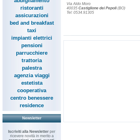
abbigliamento
Via Aldo Moro
ristoranti
40035
Castiglione dei Pepoli
(BO)
Tel: 0534.91305
assicurazioni
bed and breakfast
taxi
impianti elettrici
pensioni
parrucchiere
trattoria
palestra
agenzia viaggi
estetista
cooperativa
centro benessere
residence
Newsletter
Iscriviti alla Newsletter
per
ricevere novità in merito a