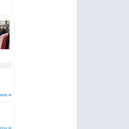
presa
presa