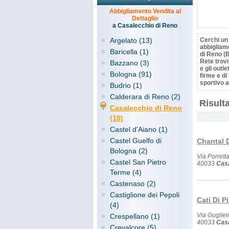
Abbigliamento Vendita al
Dettaglio
a Casalecchio di Reno
Argelato (13)
Cerchi un
abbigliam
Baricella (1)
di Reno (
Rete trovi
Bazzano (3)
e gli outle
Bologna (91)
firme e di 
sportivo a
Budrio (1)
Calderara di Reno (2)
Risulta
Casalecchio di Reno
(10)
Castel d'Aiano (1)
Castel Guelfo di
Chantal D
Bologna (2)
Via Porrett
Castel San Pietro
40033
Casa
Terme (4)
Castenaso (2)
Castiglione dei Pepoli
Cati Di P
(4)
Via Guglie
Crespellano (1)
40033
Casa
Crevalcore (5)