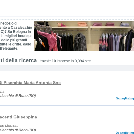
 negozio di
ento a Casalecchio
BO)? Su Bologna In
 le migliori boutique
t delle più grandi
tutte le griffe, dallo
ll'elegante.
ti della ricerca
-
trovate
10
imprese in 0,094 sec.
i Piserchia Maria Antonia Snc
ana
lecchio di Reno
(BO)
Dettaglio Im
iacenti Giuseppina
lmo Marconi
lecchio di Reno
(BO)
Dettaglio Im