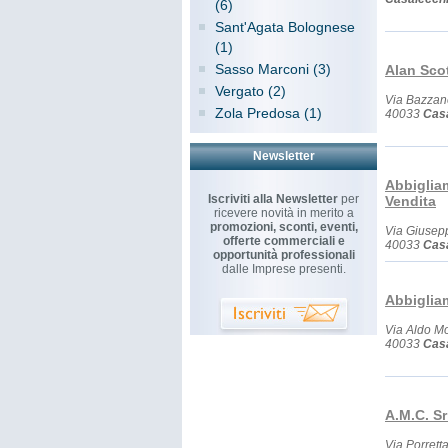
(6)
Sant'Agata Bolognese
(1)
Sasso Marconi (3)
Alan Scot
Vergato (2)
Via Bazza
Zola Predosa (1)
40033
Casa
Newsletter
Abbiglia
Iscriviti alla Newsletter
per
Vendita
ricevere novità in merito a
promozioni, sconti, eventi,
Via Giusep
offerte commerciali e
40033
Casa
opportunità professionali
dalle Imprese presenti.
Abbiglia
Via Aldo M
40033
Casa
A.M.C. Sr
Via Porrett