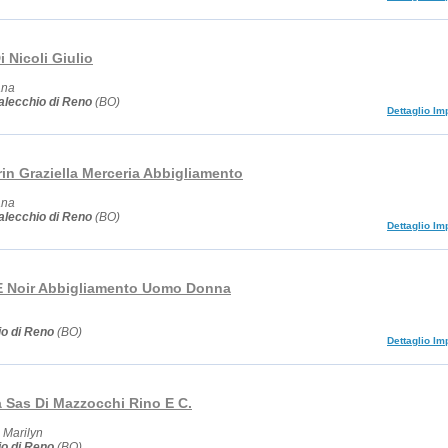
i Nicoli Giulio
ana
lecchio di Reno
(BO)
Dettaglio Im
in Graziella Merceria Abbigliamento
ana
lecchio di Reno
(BO)
Dettaglio Im
E Noir Abbigliamento Uomo Donna
o di Reno
(BO)
Dettaglio Im
a Sas Di Mazzocchi Rino E C.
 Marilyn
o di Reno
(BO)