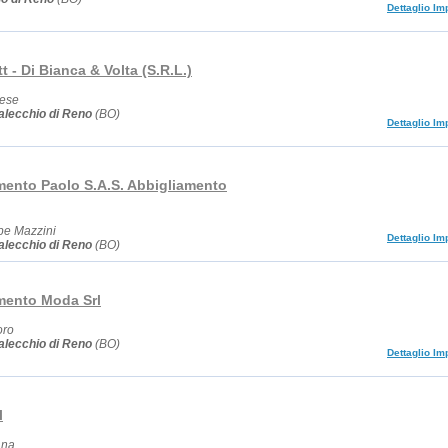
Dettaglio Im
t - Di Bianca & Volta (S.R.L.)
nese
lecchio di Reno
(BO)
Dettaglio Im
mento Paolo S.A.S. Abbigliamento
pe Mazzini
Dettaglio Im
lecchio di Reno
(BO)
mento Moda Srl
oro
lecchio di Reno
(BO)
Dettaglio Im
l
ana