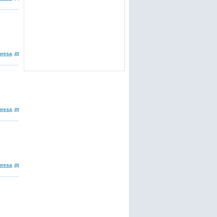
presa
presa
presa