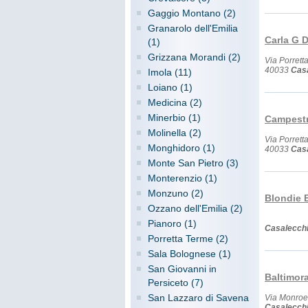
Gaggio Montano (2)
Granarolo dell'Emilia
Carla G D
(1)
Grizzana Morandi (2)
Via Porrett
40033
Casa
Imola (11)
Loiano (1)
Medicina (2)
Minerbio (1)
Campestr
Molinella (2)
Via Porrett
Monghidoro (1)
40033
Casa
Monte San Pietro (3)
Monterenzio (1)
Monzuno (2)
Blondie 
Ozzano dell'Emilia (2)
Pianoro (1)
Casalecchi
Porretta Terme (2)
Sala Bolognese (1)
San Giovanni in
Baltimor
Persiceto (7)
San Lazzaro di Savena
Via Monroe
Casalecchi