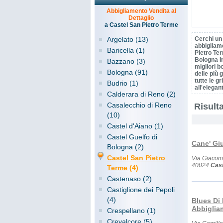
Abbigliamento Vendita al
Dettaglio
a Castel San Pietro Terme
Argelato (13)
Cerchi un
abbigliam
Baricella (1)
Pietro Te
Bologna In
Bazzano (3)
migliori bo
Bologna (91)
delle più 
tutte le gr
Budrio (1)
all'elegan
Calderara di Reno (2)
Casalecchio di Reno
Risulta
(10)
Castel d'Aiano (1)
Castel Guelfo di
Cane' Gi
Bologna (2)
Castel San Pietro
Via Giacomo
40024
Cast
Terme (4)
Castenaso (2)
Castiglione dei Pepoli
(4)
Blues Di
Abbiglia
Crespellano (1)
Crevalcore (5)