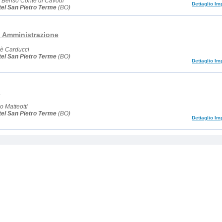
o Benso Conte di Cavour
Dettaglio Im
el San Pietro Terme
(BO)
l Amministrazione
uè Carducci
el San Pietro Terme
(BO)
Dettaglio Im
l
 Matteotti
el San Pietro Terme
(BO)
Dettaglio Im