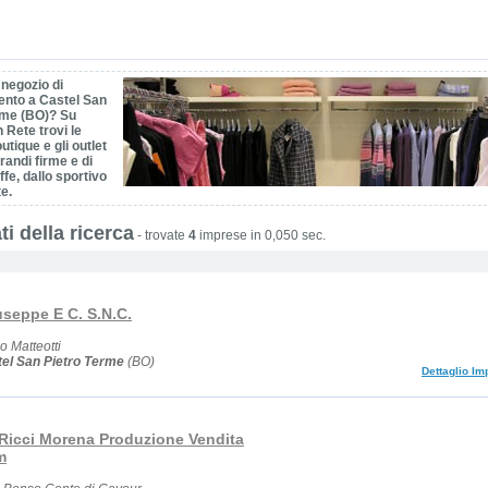
 negozio di
ento a Castel San
rme (BO)? Su
 Rete trovi le
utique e gli outlet
grandi firme e di
iffe, dallo sportivo
te.
ti della ricerca
-
trovate
4
imprese in 0,050 sec.
useppe E C. S.N.C.
 Matteotti
el San Pietro Terme
(BO)
Dettaglio Im
 Ricci Morena Produzione Vendita
m