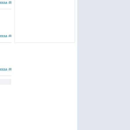
presa
presa
presa