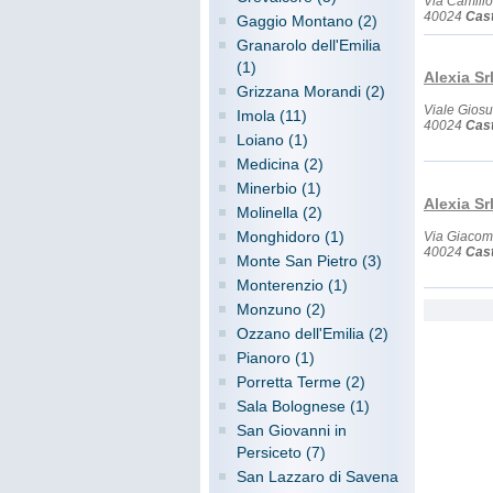
Via Camill
40024
Cast
Gaggio Montano (2)
Granarolo dell'Emilia
(1)
Alexia Sr
Grizzana Morandi (2)
Viale Gios
Imola (11)
40024
Cast
Loiano (1)
Medicina (2)
Minerbio (1)
Alexia Sr
Molinella (2)
Monghidoro (1)
Via Giacomo
40024
Cast
Monte San Pietro (3)
Monterenzio (1)
Monzuno (2)
Ozzano dell'Emilia (2)
Pianoro (1)
Porretta Terme (2)
Sala Bolognese (1)
San Giovanni in
Persiceto (7)
San Lazzaro di Savena