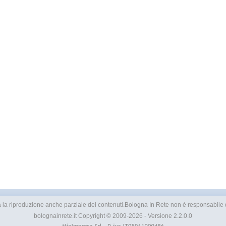
ietata la riproduzione anche parziale dei contenuti.Bologna In Rete non è responsabile de
bolognainrete.it Copyright © 2009-2026 - Versione 2.2.0.0