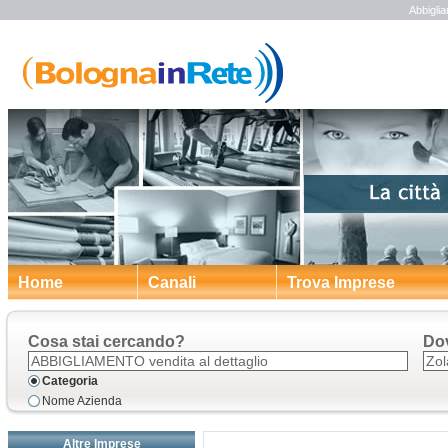
Abbigli
Home
Canali
Trova Imprese
Cosa stai cercando?
Do
Categoria
Nome Azienda
Altre Imprese