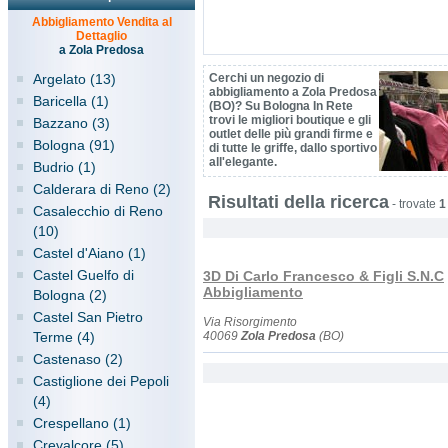
Abbigliamento Vendita al
Dettaglio
a Zola Predosa
Argelato (13)
Cerchi un negozio di
abbigliamento a Zola Predosa
Baricella (1)
(BO)? Su Bologna In Rete
trovi le migliori boutique e gli
Bazzano (3)
outlet delle più grandi firme e
Bologna (91)
di tutte le griffe, dallo sportivo
all'elegante.
Budrio (1)
Calderara di Reno (2)
Risultati della ricerca
-
trovate
1
Casalecchio di Reno
(10)
Castel d'Aiano (1)
Castel Guelfo di
3D Di Carlo Francesco & Figli S.N.C
Abbigliamento
Bologna (2)
Castel San Pietro
Via Risorgimento
Terme (4)
40069
Zola Predosa
(BO)
Castenaso (2)
Castiglione dei Pepoli
(4)
Crespellano (1)
Crevalcore (5)